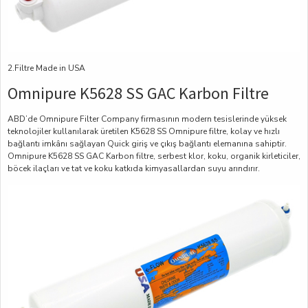
2.Filtre Made in USA
Omnipure K5628 SS GAC Karbon Filtre
ABD’de Omnipure Filter Company firmasının modern tesislerinde yüksek
teknolojiler kullanılarak üretilen K5628 SS Omnipure filtre, kolay ve hızlı
bağlantı imkânı sağlayan Quick giriş ve çıkış bağlantı elemanına sahiptir.
Omnipure K5628 SS GAC Karbon filtre, serbest klor, koku, organik kirleticiler,
böcek ilaçları ve tat ve koku katkıda kimyasallardan suyu arındırır.