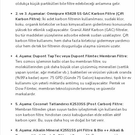
oldukça küçük partikülleri bile filtre edebileceği anlamına gelir.
2. ve 3. Aşamalar: Omnipure K5628 SS GAC Karbon Filtre (Çift
Karbon Filtre):
İki adet karbon filtrenin kullanılması, sudaki klor,
koku, organik kirleticiler ve bazı kimyasalların giderilmesi konusunda
yüksek bir etkinlik sağlayacaktır. Granül Aktif Karbon (GAC) filtreler,
bu tür maddeleri yüzeylerine adsorbe ederek sudan uzaklaştırır. Çift
karbon filtre kullanımı, hem daha fazla kirleticiyi gidermeye yardımcı
olur hem de tek bir filtrenin doygunluğa ulaşma süresini uzatır.
4. Aşama: Dupont TapTec veya Dupont Filmtec Membran Filtre:
Ters ozmos işleminin kalbi olan bu membran filtre, su
moleküllerinden çok daha büyük olan çözünmüş mineralleri (sertlik
yapan iyonlar, ağır metaller vb.), bakterileri ve virüsleri yüksek oranda
(%99'a kadar) ayırır. 75 GPD (Günde 75 Galon) kapasitesi, tipik bir ev
kullanımı için yeterli miktarda arıtılmış su sağlayacaktır. Pentek ve
Dow Filmtec, membran teknolojisinde tanınmış ve güvenilir
markalardır.
5. Aşama: Coconat Tatlandırıcı K2533SS (Post Carbon) Filtre:
Membran filtreden çıkan suyun tadını iyileştirmek için kullanılan bu
son karbon filtre, hindistan cevizi kabuğundan elde edilen aktif
karbon içerir. Bu, suya daha hoş ve doğal bir tat verir.
6. Aşama: Alkalin Mineral K2551SS pH Filtre & Bio ++ Alkali &