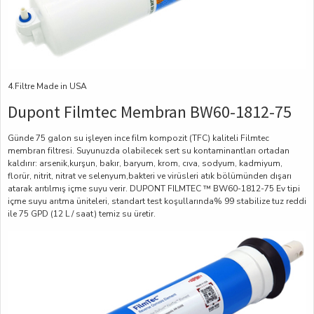
4.Filtre Made in USA
Dupont Filmtec Membran BW60-1812-75
Günde 75 galon su işleyen ince film kompozit (TFC) kaliteli Filmtec
membran filtresi. Suyunuzda olabilecek sert su kontaminantları ortadan
kaldırır: arsenik,kurşun, bakır, baryum, krom, cıva, sodyum, kadmiyum,
florür, nitrit, nitrat ve selenyum,bakteri ve virüsleri atık bölümünden dışarı
atarak arıtılmış içme suyu verir. DUPONT FILMTEC ™ BW60-1812-75 Ev tipi
içme suyu arıtma üniteleri, standart test koşullarında% 99 stabilize tuz reddi
ile 75 GPD (12 L / saat) temiz su üretir.