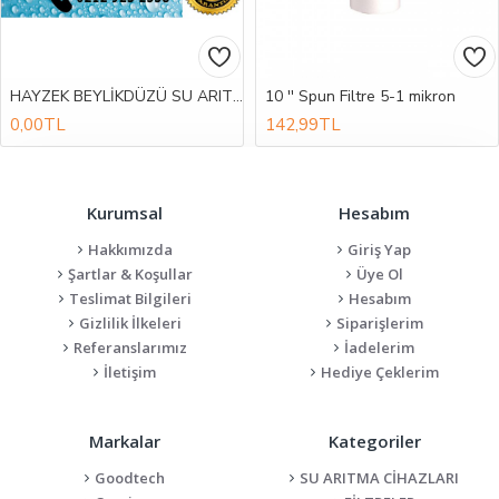
HAYZEK BEYLİKDÜZÜ SU ARITMA YETKİLİ SERVİS
10 '' Spun Filtre 5-1 mikron
0,00TL
142,99TL
Kurumsal
Hesabım
Hakkımızda
Giriş Yap
Şartlar & Koşullar
Üye Ol
Teslimat Bilgileri
Hesabım
Gizlilik İlkeleri
Siparişlerim
Referanslarımız
İadelerim
İletişim
Hediye Çeklerim
Markalar
Kategoriler
Goodtech
SU ARITMA CİHAZLARI