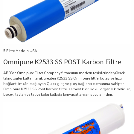
5.Filtre Made in USA
Omnipure K2533 SS POST Karbon Filtre
ABD’de Omnipure Filter Company firmasının modern tesislerinde yüksek
teknolojiler kullanılarak üretilen K2533 SS Omnipure filtre, kolay ve hızlı
bağlantı imkânı sağlayan Quick giriş ve çıkış bağlantı elemanına sahiptir.
Omnipure K2533 SS Post Karbon filtre, serbest klor, koku, organik kirleticiler,
böcek ilaçları ve tat ve koku katkıda kimyasallardan suyu arındırır.