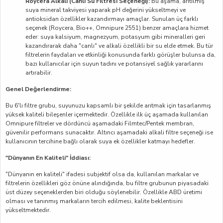
Roycera Alkali (Canlı Su Filtresi Seçeneği):
Bu aşama, arıtılmış
suya mineral takviyesi yaparak pH değerini yükseltmeyi ve
antioksidan özellikler kazandırmayı amaçlar. Sunulan üç farklı
seçenek (Roycera, Bio++, Omnipure 2551) benzer amaçlara hizmet
eder: suya kalsiyum, magnezyum, potasyum gibi mineralleri geri
kazandırarak daha "canlı" ve alkali özellikli bir su elde etmek. Bu tür
filtrelerin faydaları ve etkinliği konusunda farklı görüşler bulunsa da,
bazı kullanıcılar için suyun tadını ve potansiyel sağlık yararlarını
artırabilir.
Genel Değerlendirme:
Bu 6'lı filtre grubu, suyunuzu kapsamlı bir şekilde arıtmak için tasarlanmış
yüksek kaliteli bileşenler içermektedir. Özellikle ilk üç aşamada kullanılan
Omnipure filtreler ve dördüncü aşamadaki Filmtec/Pentek membran,
güvenilir performans sunacaktır. Altıncı aşamadaki alkali filtre seçeneği ise
kullanıcının tercihine bağlı olarak suya ek özellikler katmayı hedefler.
"Dünyanın En Kaliteli" İddiası:
"Dünyanın en kaliteli" ifadesi subjektif olsa da, kullanılan markalar ve
filtrelerin özellikleri göz önüne alındığında, bu filtre grubunun piyasadaki
üst düzey seçeneklerden biri olduğu söylenebilir. Özellikle ABD üretimi
olması ve tanınmış markaların tercih edilmesi, kalite beklentisini
yükseltmektedir.