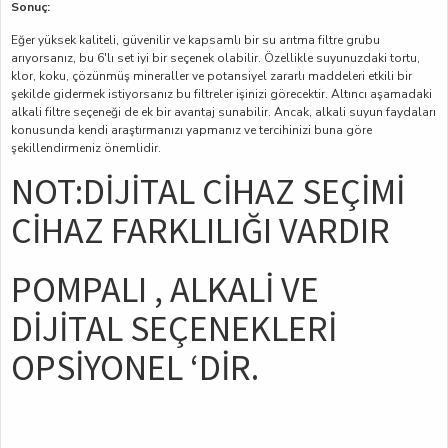
Sonuç:
Eğer yüksek kaliteli, güvenilir ve kapsamlı bir su arıtma filtre grubu
arıyorsanız, bu 6'lı set iyi bir seçenek olabilir. Özellikle suyunuzdaki tortu,
klor, koku, çözünmüş mineraller ve potansiyel zararlı maddeleri etkili bir
şekilde gidermek istiyorsanız bu filtreler işinizi görecektir. Altıncı aşamadaki
alkali filtre seçeneği de ek bir avantaj sunabilir. Ancak, alkali suyun faydaları
konusunda kendi araştırmanızı yapmanız ve tercihinizi buna göre
şekillendirmeniz önemlidir.
NOT:DİJİTAL CİHAZ SEÇİMİ
CİHAZ FARKLILIĞI VARDIR
POMPALI , ALKALİ VE
DİJİTAL SEÇENEKLERİ
OPSİYONEL ‘DİR.