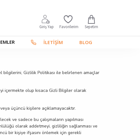
Sepetim
Giriş Yap
Favorilerim
TEMLER
İLETİŞİM
BLOG
bilgilerini, Gizlilik Politikası ile belirlenen amaçlar
iyi içermekte olup kısaca Gizli Bilgiler olarak
et veya üçüncü kişilere açıklamayacaktır.
abilecek ve sadece bu çalışmaların yapılması
ükümlülüğü olarak addetmeyi, gizliliğin sağlanması ve
cü bir kişiye ifşasını önlemek için gerekli