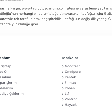
lmasına karşın, www.latifoglusuaritma.com sitesine ve sisteme yapılan sa
foğlu'nun herhangi bir sorumluluğu olmayacaktır. latifoğlu, işbu Gizlili
yle tek taraflı olarak değiştirebilir. Latifoğlu'in değişiklik yaptığı Gizl
arihte yürürlülüğe girer.
sabım
Markalar
iriş Yap
Goodtech
ye Ol
Omnipure
esabım
Pentek
iparişlerim
Filmtec
adelerim
Roben
ediye Çeklerim
Ltf
Vontron
Hayzek