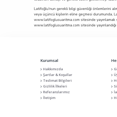
Latifoğlu'nun gerekli bilgi güvenliği önlemlerini a
veya üçüncü kişilerin eline geçmesi durumunda, Lati
www.latifoglusuaritma.com sitesinde yayınlamak sureti
www.latifoglusuaritma.com sitesinde yayınlandığı t
Kurumsal
He
Hakkımızda
G
Şartlar & Koşullar
Ü
Teslimat Bilgileri
H
Gizlilik İlkeleri
S
Referanslarımız
İ
İletişim
H