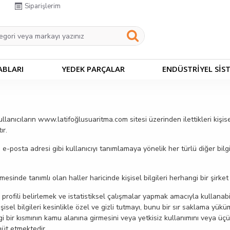
Siparişlerim
ABLARI
YEDEK PARÇALAR
ENDÜSTRİYEL SİS
ullanıcıların www.latifoğlusuaritma.com sitesi üzerinden ilettikleri kişisel 
ır.
, e-posta adresi gibi kullanıcıyı tanımlamaya yönelik her türlü diğer bilg
eşmesinde tanımlı olan haller haricinde kişisel bilgileri herhangi bir şirk
ri profili belirlemek ve istatistiksel çalışmalar yapmak amacıyla kullan
kişisel bilgileri kesinlikle özel ve gizli tutmayı, bunu bir sır saklama y
i bir kısmının kamu alanına girmesini veya yetkisiz kullanımını veya üçün
hüt etmektedir.