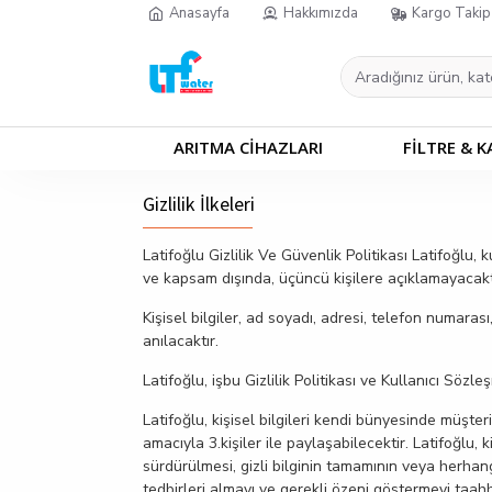
Anasayfa
Hakkımızda
Kargo Takip
ARITMA CİHAZLARI
FİLTRE & K
Gizlilik İlkeleri
Latifoğlu Gizlilik Ve Güvenlik Politikası Latifoğlu, k
ve kapsam dışında, üçüncü kişilere açıklamayacakt
Kişisel bilgiler, ad soyadı, adresi, telefon numarası
anılacaktır.
Latifoğlu, işbu Gizlilik Politikası ve Kullanıcı Sözl
Latifoğlu, kişisel bilgileri kendi bünyesinde müşte
amacıyla 3.kişiler ile paylaşabilecektir. Latifoğlu, 
sürdürülmesi, gizli bilginin tamamının veya herhang
tedbirleri almayı ve gerekli özeni göstermeyi taah