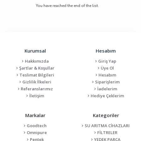
You have reached the end of the list.
Kurumsal
Hesabım
Hakkımızda
Giriş Yap
Şartlar & Koşullar
Üye Ol
Teslimat Bilgileri
Hesabım
Gizlilik İlkeleri
Siparişlerim
Referanslarımız
İadelerim
İletişim
Hediye Çeklerim
Markalar
Kategoriler
Goodtech
SU ARITMA CİHAZLARI
Omnipure
FİLTRELER
Pentek
YEDEK PARÇA