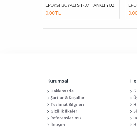
EPOKSİ BOYALI ST-37 TANKLI YÜZEY BORULAMALI SINGLE YUMUŞATMA SİSTEMLERİ
0,00TL
0,0
Kurumsal
He
Hakkımızda
G
Şartlar & Koşullar
Ü
Teslimat Bilgileri
H
Gizlilik İlkeleri
S
Referanslarımız
İ
İletişim
H