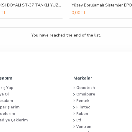
EPOKSİ BOYALI ST-37 TANKLI YÜZEY BORULAMALI TANDEM YUMUŞATMA SİSTEMLERİ
0TL
0,00TL
You have reached the end of the list.
sabım
Markalar
iriş Yap
Goodtech
ye Ol
Omnipure
esabım
Pentek
iparişlerim
Filmtec
adelerim
Roben
ediye Çeklerim
Ltf
Vontron