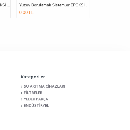
Yüzey Borulamalı Sistemler EPOKSİ BOYALI ST-37 TANKLI YÜZEY BORULAMALI AKTİF KARBON FİLTRE SİSTEMLERİ
Yüzey Borulamalı Sistemler EPOKSİ BOYALI ST-37 TANKLI YÜZEY BORULAMALI KUM FİLTRE SİSTEMLERİ
0,00TL
Kategoriler
SU ARITMA CİHAZLARI
FİLTRELER
YEDEK PARÇA
ENDÜSTİRYEL